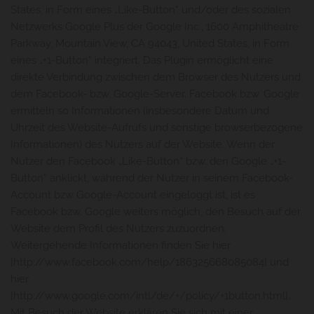
States, in Form eines „Like-Button“ und/oder des sozialen
Netzwerks Google Plus der Google Inc., 1600 Amphitheatre
Parkway, Mountain View, CA 94043, United States, in Form
eines „+1-Button“ integriert. Das Plugin ermöglicht eine
direkte Verbindung zwischen dem Browser des Nutzers und
dem Facebook- bzw. Google-Server. Facebook bzw. Google
ermitteln so Informationen (insbesondere Datum und
Uhrzeit des Website-Aufrufs und sonstige browserbezogene
Informationen) des Nutzers auf der Website. Wenn der
Nutzer den Facebook „Like-Button“ bzw. den Google „+1-
Button“ anklickt, während der Nutzer in seinem Facebook-
Account bzw Google-Account eingeloggt ist, ist es
Facebook bzw. Google weiters möglich, den Besuch auf der
Website dem Profil des Nutzers zuzuordnen.
Weitergehende Informationen finden Sie hier
[http://www.facebook.com/help/186325668085084] und
hier
[http://www.google.com/intl/de/+/policy/+1button.html].
Mit Besuch der Website erklären Sie sich mit einer