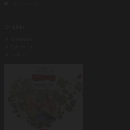
info@siess.cc

Links

Impressum

Datenschutz

Kontakt
