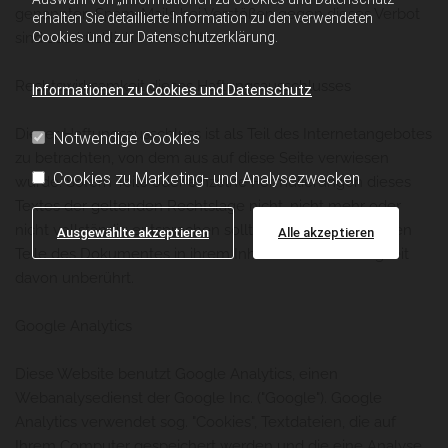
genannten Spam-Mails bei Verstößen gegen dieses Verbot
erhalten Sie detaillierte Information zu den verwendeten
sind ausdrücklich vorbehalten.
Cookies und zur Datenschutzerklärung.
Rechtswirksamkeit dieses Haftungsausschlusses
Informationen zu Cookies und Datenschutz
Dieser Haftungsausschluss ist als Teil des Internetangebotes
Notwendige Cookies
zu betrachten, von dem aus auf diese Seite verwiesen
Cookies zu Marketing- und Analysezwecken
wurde. Sofern Teile oder einzelne Formulierungen dieses
Textes der geltenden Rechtslage nicht, nicht mehr oder
nicht vollständig entsprechen sollten, bleiben die übrigen
Ausgewählte akzeptieren
Alle akzeptieren
Teile des Dokumentes in ihrem Inhalt und ihrer Gültigkeit
davon unberührt.
Google Analytics
Diese Website benutzt Google Analytics, einen
Webanalysedienst der Google Inc. ("Google"). Google
Analytics verwendet sog. "Cookies", Textdateien, die auf
Ihrem Computer gespeichert werden und die eine Analyse