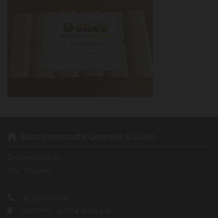
Siess Brennstoffe GesmbH & Co KG

Bundesstraße 18
6714 Nüziders
+43 5552 62238

Notdienst:
+43 664 4000 935
